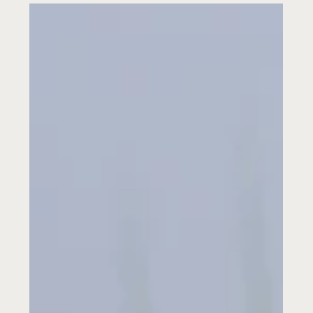
investissent dans des matériaux circulaires, limitent
les flux de transport et optent pour des techniques
économes en énergie. Pourtant, un défi persiste :
les milliers de mégots de cigarettes qui jonchent
chaque jour les chantiers. À première vue, elles
semblent inoffensives. En réalité