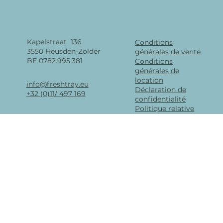
Kapelstraat 136
Conditions
3550 Heusden-Zolder
générales de vente
BE 0782.995.381
Conditions
générales de
location
info@freshtray.eu
Déclaration de
+32 (0)11/ 497 169
confidentialité
Politique relative
aux cookies
Avis de non-
responsabilité du
site Web
Garantie de
recyclage des