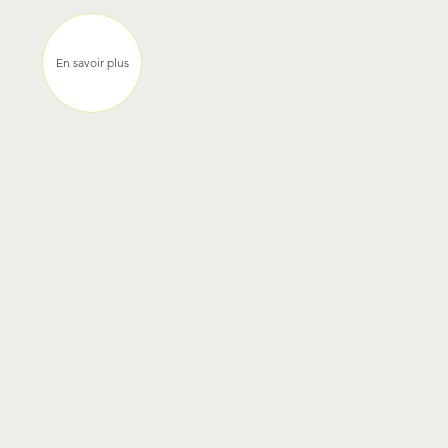
Ostende installe des colonnes de mégots
supplémentaires après la collecte de 12 000
mégots lors d'un projet pilote
En savoir plus