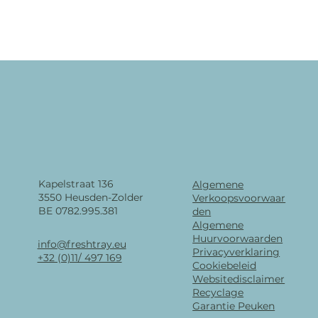
Kapelstraat 136
Algemene
3550 Heusden-Zolder
Verkoopsvoorwaar
BE 0782.995.381
den
Algemene
Huurvoorwaarden
info@freshtray.eu
Privacyverklaring
+32 (0)11/ 497 169
Cookiebeleid
Websitedisclaimer
Recyclage
Garantie Peuken