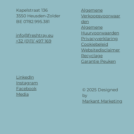
Kapelstraat 136
Algemene
3550 Heusden-Zolder
Verkoopsvoorwaar
BE 0782.995.381
den
Algemene
Huurvoorwaarden
info@freshtray.eu
Privacyverklaring
+32 (0)11/ 497 169
Cookiebeleid
Websitedisclaimer
Recyclage
Garantie Peuken
LinkedIn
Instagram
Facebook
© 2025 Designed
Media
by
Markant Marketing