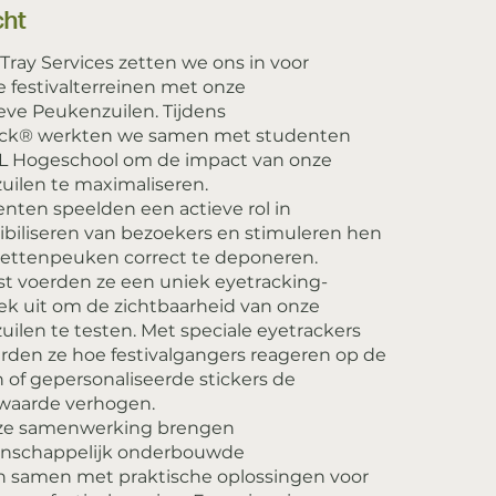
cht
hTray Services zetten we ons in voor
 festivalterreinen met onze
eve Peukenzuilen. Tijdens
ock® werkten we samen met studenten
L Hogeschool om de impact van onze
ilen te maximaliseren.
nten speelden een actieve rol in
ibiliseren van bezoekers en stimuleren hen
rettenpeuken correct te deponeren.
t voerden ze een uniek eyetracking-
k uit om de zichtbaarheid van onze
ilen te testen. Met speciale eyetrackers
rden ze hoe festivalgangers reageren op de
n of gepersonaliseerde stickers de
ewaarde verhogen.
ze samenwerking brengen
nschappelijk onderbouwde
n samen met praktische oplossingen voor