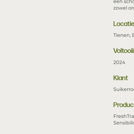
een scho
zowel or
Locati
Tienen, 
Voltooi
2024
Klant
Suikerr
Produc
FreshTr
Sensibil