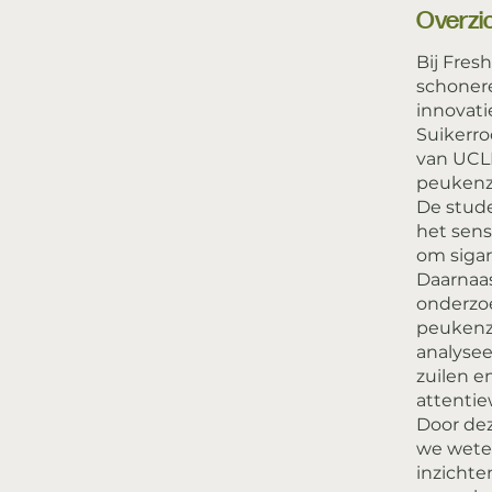
Overzi
Bij Fres
schonere
innovati
Suikerr
van UCL
peukenzu
De stude
het sens
om siga
Daarnaas
onderzoe
peukenzu
analysee
zuilen e
attenti
Door de
we wete
inzichte