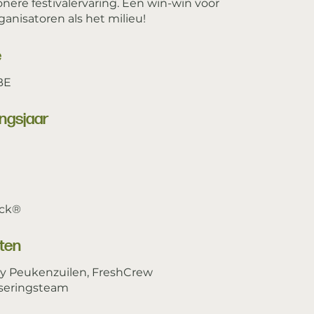
nere festivalervaring. Een win-win voor
ganisatoren als het milieu!
e
BE
ingsjaar
ock®
ten
ay Peukenzuilen, FreshCrew
iseringsteam