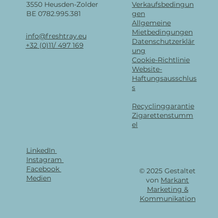
3550 Heusden-Zolder
Verkaufsbedingun
BE 0782.995.381
gen
Allgemeine
Mietbedingungen
info@freshtray.eu
Datenschutzerklär
+32 (0)11/ 497 169
ung
Cookie-Richtlinie
Website-
Haftungsausschlus
s
Recyclinggarantie
Zigarettenstumm
el
LinkedIn
Instagram
Facebook
© 2025 Gestaltet
Medien
von
Markant
Marketing &
Kommunikation