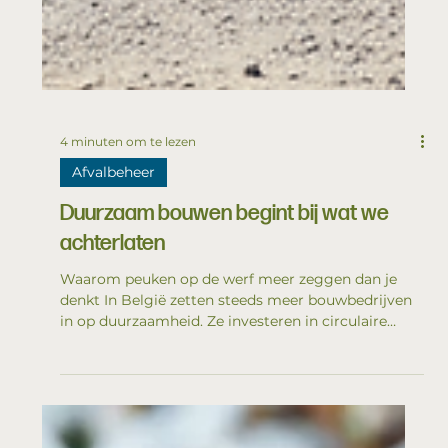
4 minuten om te lezen
Afvalbeheer
Duurzaam bouwen begint bij wat we
achterlaten
Waarom peuken op de werf meer zeggen dan je
denkt In België zetten steeds meer bouwbedrijven
in op duurzaamheid. Ze investeren in circulaire
materialen, beperken transportstromen en kiezen
energiezuinige technieken.Toch ligt er nog een
uitdaging vlak onder onze voeten: de duizenden