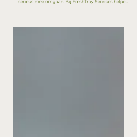
Oplossingen
Sigarettenafval staat centraal in nieuwe ESG-regels.
In heel Europa moeten bedrijven en overheden hier
serieus mee omgaan. Bij FreshTray Services helpen
we je niet alleen te voldoen aan SUP, UPV en CSRD,
maar maken we sigarettenafval tot een krachtig
onderdeel van je duurzaamheidsbeleid. Zo
combineer je afvalbeheer met sociale
tewerkstelling én meetbare impact. Zo creëer je
samen een schonere én socialere leefomgeving.