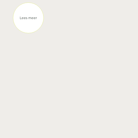
Made in Limburg
FreshTray, een bedrijf dat gevestigd is in
Heusden-Zolder, heeft een innovatieve zuil
ontwikkeld om hondenpoep in te dumpen.
Lees meer